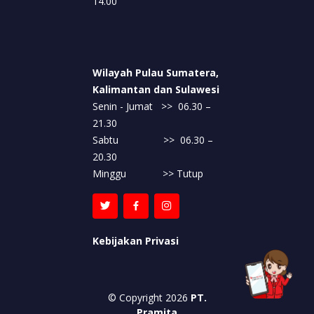
14.00
berarti vitamin D secara langsung menjadi
penyebab utamanya. Konsumsi yang bijak dan
sesuai rekomendasi tetap penting.
Sahabat PRAMITA, jangan mudah percaya
Wilayah Pulau Sumatera,
pada kabar simpang siur. Periksa kadar
Kalimantan dan Sulawesi
vitamin D secara berkala dan konsultasikan
Senin - Jumat >> 06.30 –
pada tenaga medis jika merasakan gejala yang
21.30
mencurigakan.
Sabtu >> 06.30 –
20.30
Minggu >> Tutup
Kebijakan Privasi
© Copyright 2026
PT.
Pramita