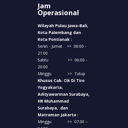
kecenderungan gangguan metabolisme
Jam
kalsium.
Operasional
Sebuah studi dari Journal of Clinical
Wilayah Pulau Jawa-Bali,
Endocrinology & Metabolism menyebutkan
Kota Palembang dan
bahwa konsumsi suplemen vitamin D dosis
Kota Pontianak :
tinggi secara berkepanjangan dapat
Senin - Jumat >> 06:00 -
meningkatkan ekskresi kalsium urin, faktor
21:00
risiko utama pembentukan batu ginjal
Sabtu >> 06:00 -
(doi.org/10.1210/jc.2011-2521).
20:00
Namun, kondisi ini relatif jarang terjadi dan
Minggu >> Tutup
biasanya berhubungan dengan penggunaan
Khusus Cab. Cik Di Tiro
suplemen tanpa pengawasan medis. Vitamin D
Yogyakarta,
dari sumber alami seperti makanan dan sinar
Adityawarman Surabaya,
matahari umumnya tidak menimbulkan risiko
HR Muhammad
ini jika dikonsumsi dalam batas aman.
Surabaya, dan
Matraman Jakarta :
Jadi, fakta: kelebihan vitamin D dapat
Minggu >> 07.00 –
meningkatkan risiko batu ginjal, namun bukan