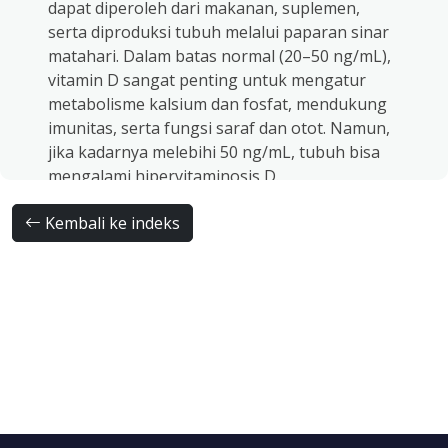
dapat diperoleh dari makanan, suplemen,
serta diproduksi tubuh melalui paparan sinar
matahari. Dalam batas normal (20–50 ng/mL),
vitamin D sangat penting untuk mengatur
metabolisme kalsium dan fosfat, mendukung
imunitas, serta fungsi saraf dan otot. Namun,
jika kadarnya melebihi 50 ng/mL, tubuh bisa
mengalami hipervitaminosis D.
Menurut Kementerian Kesehatan RI
Kembali ke indeks
(Permenkes No. 28 Tahun 2019), kebutuhan
vitamin D orang dewasa rata-rata berkisar
antara 15–20 mikrogram per hari. Bila
dikonsumsi berlebihan, vitamin D dapat
meningkatkan kadar kalsium dalam darah
(hiperkalsemia), yang dalam jangka panjang
dapat membentuk kristal kalsium di ginjal. Hal
ini berpotensi menimbulkan batu ginjal,
terutama pada individu yang memiliki