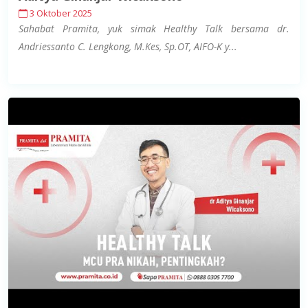
3 Oktober 2025
Sahabat Pramita, yuk simak Healthy Talk bersama dr.
Andriessanto C. Lengkong, M.Kes, Sp.OT, AIFO-K y...