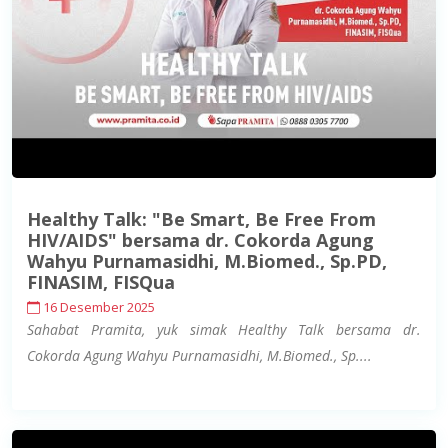
Healthy Talk: "Be Smart, Be Free From
HIV/AIDS" bersama dr. Cokorda Agung
Wahyu Purnamasidhi, M.Biomed., Sp.PD,
FINASIM, FISQua
16 Desember 2025
Sahabat Pramita, yuk simak Healthy Talk bersama dr.
Cokorda Agung Wahyu Purnamasidhi, M.Biomed., Sp....