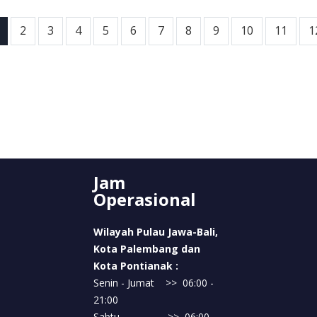
ous
2
3
4
5
6
7
8
9
10
11
1
Jam
Operasional
Wilayah Pulau Jawa-Bali,
Kota Palembang dan
Kota Pontianak :
Senin - Jumat >> 06:00 -
21:00
Sabtu >> 06:00 -