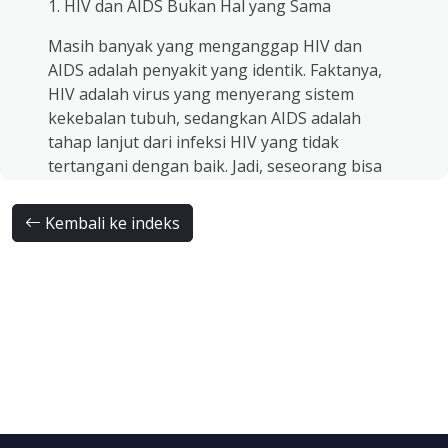
1. HIV dan AIDS Bukan Hal yang Sama
Masih banyak yang menganggap HIV dan
AIDS adalah penyakit yang identik. Faktanya,
HIV adalah virus yang menyerang sistem
kekebalan tubuh, sedangkan AIDS adalah
tahap lanjut dari infeksi HIV yang tidak
tertangani dengan baik. Jadi, seseorang bisa
hidup sehat bertahun-tahun dengan HIV
tanpa pernah mengalami AIDS, asalkan rutin
Kembali ke indeks
berobat.
2. HIV Tidak Menular Lewat Sentuhan
Bersalaman, berpelukan, berbagi alat makan,
atau duduk berdampingan tidak menularkan
HIV. Virus ini hanya berpindah melalui darah,
cairan kelamin, dan ASI, bukan lewat udara,
air, atau gigitan nyamuk. Jadi, sahabat
PRAMITA tidak perlu takut berinteraksi