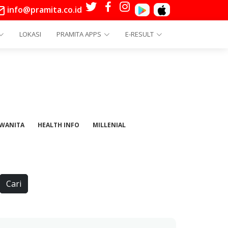
info@pramita.co.id
LOKASI
PRAMITA APPS
E-RESULT
 WANITA
HEALTH INFO
MILLENIAL
Cari