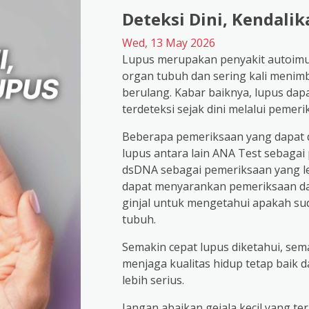
Deteksi Dini, Kendali
Wed, 13 May 2026
Lupus merupakan penyakit autoim
organ tubuh dan sering kali menim
berulang. Kabar baiknya, lupus dapa
terdeteksi sejak dini melalui pemer
Beberapa pemeriksaan yang dapat 
lupus antara lain ANA Test sebagai
dsDNA sebagai pemeriksaan yang lebi
dapat menyarankan pemeriksaan dara
ginjal untuk mengetahui apakah sud
tubuh.
Semakin cepat lupus diketahui, sem
menjaga kualitas hidup tetap baik
lebih serius.
Jangan abaikan gejala kecil yang t